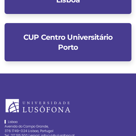
CUP Centro Universitário
Porto
Lisboa
Avenida do Campo Grande,
376 1749-024 Lisboa, Portugal
Tel.:
| email:
217 515 500
info.cul@ulusofona.pt